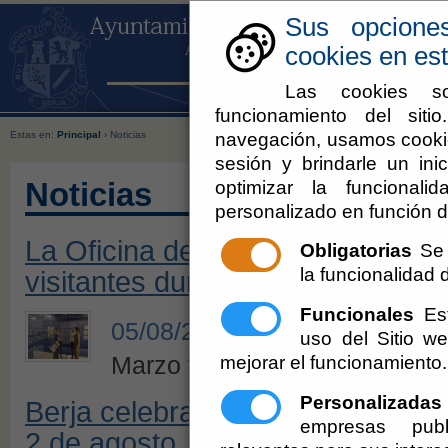
Sus opcione
cookies en est
Las cookies so
funcionamiento del sit
navegación, usamos cookie
Estas en:
Principal
› Noticias
sesión y brindarle un inic
optimizar la funcionali
Noticias
personalizado en función d
La Oficina de Turismo de Berja r
Obligatorias
Se 
la funcionalidad de
visitantes durante el primer sem
Funcionales
Est
05/08/2026
uso del Sitio 
mejorar el funcionamiento.
Marzo y mayo fueron los mes
Personalizadas
Berja celebrará su Feria del Medi
empresas publ
2 de agosto