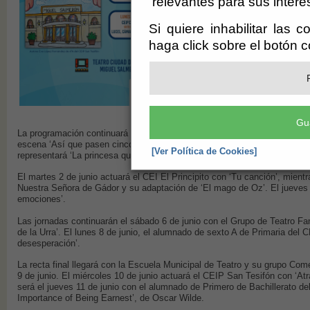
relevantes para sus intere
Si quiere inhabilitar las 
haga click sobre el botón 
Gu
La programación continuará el sábado 30 de mayo con el grupo Reteatran
escena ‘Así que pasen cinco años’. Ya en junio, el lunes 1, el alumnado
[Ver Política de Cookies]
representará ‘La princesa que creía en cuentos de hadas’.
El martes 2 de junio actuará el CEI El Principito con ‘Tu canción’, mientr
Nuestra Señora de Gádor y su adaptación de ‘El mago de Oz’. El jueves 4 
emociones’.
Las jornadas continuarán el sábado 6 de junio con el Grupo de Teatro Fan
de la Urra’. El lunes 8 de junio, el alumnado de sexto A de Primaria del 
desesperación’.
La recta final llegará con la Escuela Municipal de Teatro y su grupo Co
9 de junio. El miércoles 10 de junio actuará el CEIP San Tesifón con ‘At
será el jueves 11 de junio con el alumnado de Primero de Bachillerato de
Importance of Being Earnest’, de Oscar Wilde.