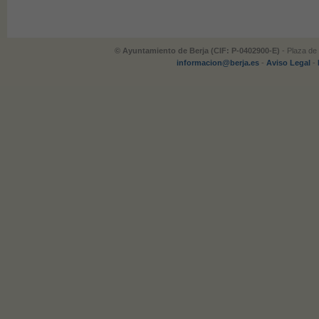
© Ayuntamiento de Berja (CIF: P-0402900-E)
- Plaza de 
informacion@berja.es
-
Aviso Legal
-