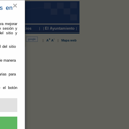
×
es en
ra mejorar
e sesión y
Servicios
El Ayuntamiento
el sitio y
+
-
|
A
A
|
Mapa web
 del sitio
terchef
 de manera
rias para
cado dentro
e el botón
 y alumnas de
es de
o, el CEIP
e Gádor, el
ón.
a mañana con