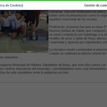
la compra de ingredientes en Covirán Alc
Covirán Las Currillas, tras lo cual los equ
tica de Cookies]
Gestión de cooki
pusieron manos a la obra para elaborar s
culinarias. Una vez finalizados los platos,
valoró tanto la presentación como la origin
equilibrio nutricional de las recetas.
Finalmente, el premio fue para la clase 5
Nuestra Señora de Gádor, que conquistó a
un menú compuesto por espárrago a la pl
noodles de arroz y tartar de fresa, desta
creatividad y apuesta por ingredientes sa
La iniciativa tendrá continuidad el próxim
cuando se celebrará la edición infantil de
 más pequeños.
Programa Municipal de Hábitos Saludables de Berja, que este año cuenta con 
los centros educativos del municipio, consolidándose como una herramienta 
ilos de vida saludables entre la población escolar.