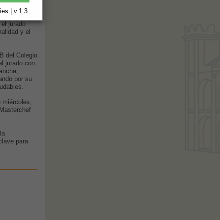
ántara y
ipos se
es | v.1.3
us propuestas
 el jurado
alidad y el
ºB del Colegio
l jurado con
ancha,
cando por su
ludables.
o miércoles,
 Masterchef
la
clave para