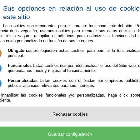
Sus opciones en relación al uso de cooki
este sitio
Las cookies son importantes para el correcto funcionamiento del sitio. Pa
encia de navegación, usamos cookies para recordar sus datos de inicio d
Vive en Berja
Conoce Berja
 un inicio seguro, recopilar estadísticas para optimizar la funcionalidad d
contenido personalizado en función de sus intereses.
Señora de Gádor, ganadora del Masterchef escolar de Berja 2026
Obligatorias
Se requieren estas cookies para permitir la funcionalidad
principal.
o Nuestra Señora de Gádor, ganadora del Mas
Funcionales
Estas cookies nos permiten analizar el uso del Sitio web,
que podamos medir y mejorar el funcionamiento.
Personalizadas
Estas cookies son utilizadas por empresas publicita
publicar anuncios relevantes para sus intereses.
cenario este miércoles de la octava edición del concurso Masterchef, enmar
 inhabilitar las cookies funcionales y/o personalizadas, haga click sobr
les.
iente.
En esta edición han participado alumnos
5º y 6º de Educación Primaria procedent
Rechazar cookies
distintos centros educativos del municipi
San Tesifón, el Colegio Nuestra Señora d
CEIP Celia Viñas y el CEPR Andrés Manj
Guardar configuración
La actividad arrancó a primera hora de l