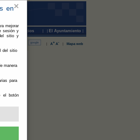
×
es en
ra mejorar
e sesión y
Servicios
El Ayuntamiento
el sitio y
+
-
|
A
A
|
Mapa web
 del sitio
 de manera
rias para
a
e el botón
na propuesta
evar el cine al
io durante los
 junio en el
yección de
s 22:30 horas.
 Castala con