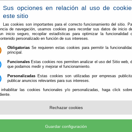
Sus opciones en relación al uso de cooki
este sitio
Las cookies son importantes para el correcto funcionamiento del sitio. Pa
encia de navegación, usamos cookies para recordar sus datos de inicio d
Vive en Berja
Conoce Berja
 un inicio seguro, recopilar estadísticas para optimizar la funcionalidad d
contenido personalizado en función de sus intereses.
e noches de cine al aire libre con entrada gratuita
Obligatorias
Se requieren estas cookies para permitir la funcionalidad
principal.
ano de siete noches de cine al aire libre con
Funcionales
Estas cookies nos permiten analizar el uso del Sitio web,
que podamos medir y mejorar el funcionamiento.
Personalizadas
Estas cookies son utilizadas por empresas publicita
publicar anuncios relevantes para sus intereses.
El Ayuntamiento de Berja ha presentado l
 inhabilitar las cookies funcionales y/o personalizadas, haga click sobr
programación del Cine de Verano 2026, u
iente.
cultural y de ocio familiar que volverá a ll
aire libre a distintos espacios del municip
meses de junio, julio y agosto.
Rechazar cookies
La programación arrancará el martes 30 de
Campo de Fútbol Salva Sevilla con la pro
‘Ocho apellidos marroquís’, a partir de la
Guardar configuración
El ciclo continuará el jueves 2 de julio en