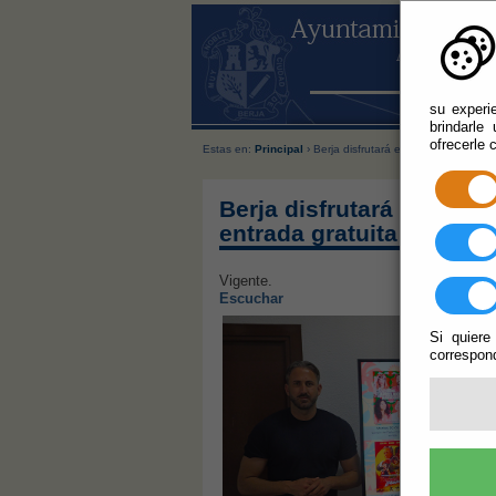
su experi
brindarle
ofrecerle 
Estas en:
Principal
› Berja disfrutará este verano de siet
Berja disfrutará este ver
entrada gratuita
Vigente.
Escuchar
Si quiere
correspond