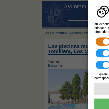
su experi
brindarle
ofrecerle 
Estas en:
Principal
› Las piscinas municipales de Berja 
Las piscinas municipale
Tomillera, Los Cerrillos 
Vigente.
Escuchar
Si quiere
correspond