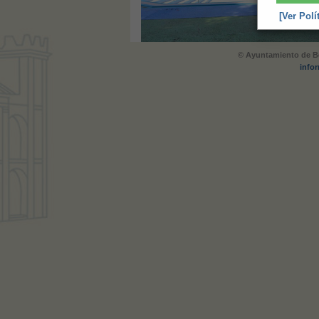
[Ver Polí
© Ayuntamiento de Be
info