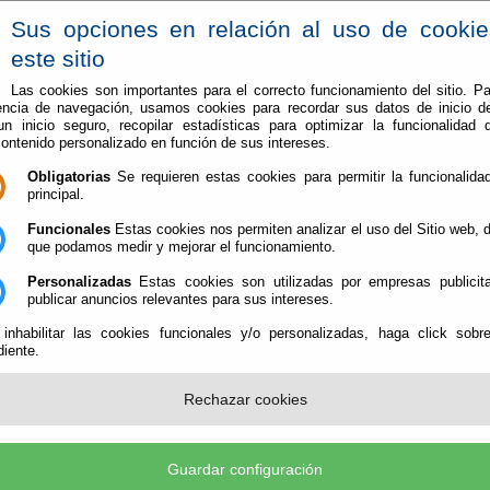
Sus opciones en relación al uso de cooki
este sitio
Las cookies son importantes para el correcto funcionamiento del sitio. Pa
encia de navegación, usamos cookies para recordar sus datos de inicio d
Vive en Berja
Conoce Berja
 un inicio seguro, recopilar estadísticas para optimizar la funcionalidad d
contenido personalizado en función de sus intereses.
abren este sábado en San Roque, La Tomillera, Los Cerrillos y Castala
Obligatorias
Se requieren estas cookies para permitir la funcionalidad
principal.
s de Berja abren este sábado en San Roque,
y Castala
Funcionales
Estas cookies nos permiten analizar el uso del Sitio web,
que podamos medir y mejorar el funcionamiento.
Personalizadas
Estas cookies son utilizadas por empresas publicita
publicar anuncios relevantes para sus intereses.
Las piscinas municipales de Berja abren sus puert
 inhabilitar las cookies funcionales y/o personalizadas, haga click sobr
sábado 27 de junio, dando inicio a la temporada de
iente.
Las instalaciones de Castala, San Roque, La Tomil
Cerrillos estarán disponibles para vecinos y visita
Rechazar cookies
este mismo sábado y durante los meses de julio y 
Con esta apertura, el Ayuntamiento de Berja pone 
uno de los servicios más esperados del verano, es
Guardar configuración
por las familias, ofreciendo una alternativa de ocio