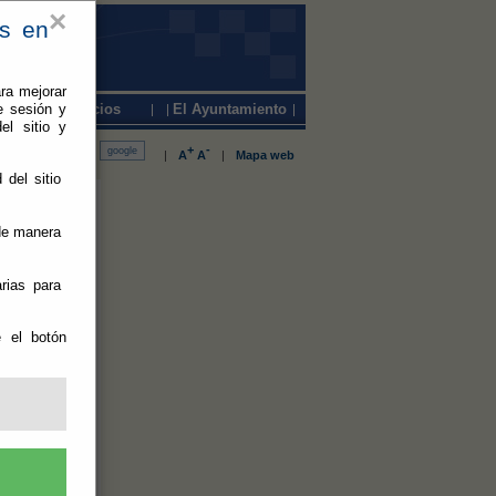
×
es en
ra mejorar
e sesión y
Servicios
El Ayuntamiento
el sitio y
+
-
|
A
A
|
Mapa web
 del sitio
 La
 de manera
rias para
as este
e el botón
 verano.
lera y Los
ntes desde
agosto.
en marcha
pecialmente
 para combatir