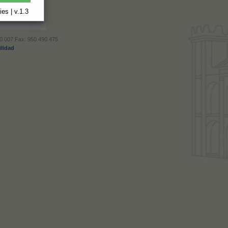
es | v.1.3
490.007 Fax: 950.490.475
ilidad