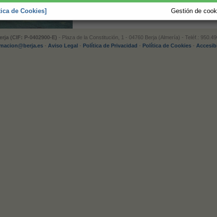
las altas temperaturas.
tica de Cookies]
Gestión de cooki
rja (CIF: P-0402900-E)
- Plaza de la Constitución, 1 - 04760 Berja (Almería) - Teléf.: 950.
rmacion@berja.es
-
Aviso Legal
-
Política de Privacidad
-
Política de Cookies
-
Accesib