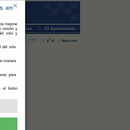
×
es en
ra mejorar
e sesión y
Servicios
El Ayuntamiento
el sitio y
+
-
|
A
A
|
Mapa web
 del sitio
os retos
 de manera
rias para
a tendrá lugar
e el botón
rategias
ontinuo con
a” a través de
 de las
 ha subrayado
ia de acercar
ficaces para