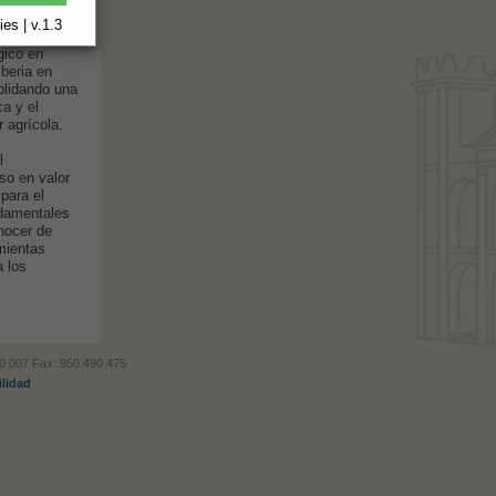
de sanidad
es | v.1.3
gico en
Iberia en
olidando una
ca y el
 agrícola.
l
so en valor
para el
ndamentales
nocer de
mientas
 los
490.007 Fax: 950.490.475
ilidad