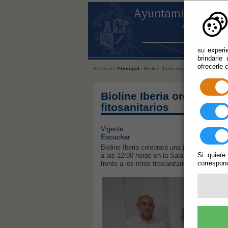
su experi
brindarle
ofrecerle 
Estas en:
Principal
› Bioline Iberia organiza en Berja un 
Bioline Iberia organiza 
fitosanitarios
Vigente.
Escuchar
Bioline Iberia celebrará una jornada format
Si quiere
a las 12:00 horas en la Sala del Molino del
correspond
frente a los retos fitosanitarios que afectan