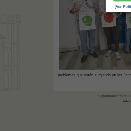
[Ver Polí
problemas que están surgiendo en las últi
© Ayuntamiento de Be
info