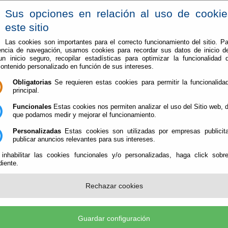
Sus opciones en relación al uso de cooki
este sitio
Las cookies son importantes para el correcto funcionamiento del sitio. Pa
encia de navegación, usamos cookies para recordar sus datos de inicio d
Vive en Berja
Conoce Berja
 un inicio seguro, recopilar estadísticas para optimizar la funcionalidad d
contenido personalizado en función de sus intereses.
encuentro técnico para afrontar los retos fitosanitarios
Obligatorias
Se requieren estas cookies para permitir la funcionalidad
principal.
en Berja un encuentro técnico para afrontar l
Funcionales
Estas cookies nos permiten analizar el uso del Sitio web,
que podamos medir y mejorar el funcionamiento.
Personalizadas
Estas cookies son utilizadas por empresas publicita
publicar anuncios relevantes para sus intereses.
iva sobre control biológico en pimiento en Berja el próximo 26 de mayo. La cit
 inhabilitar las cookies funcionales y/o personalizadas, haga click sobr
 Perrillo y reunirá a agricultores y técnicos interesados en conocer nuevas est
iente.
 al sector.
La compañía mantiene “un compromiso c
Rechazar cookies
la formación y la transferencia tecnológic
iniciativas como la Bioline Academy. “Una
principales plagas es la desinformación”,
Federico García, destacando la importanc
Guardar configuración
al agricultor herramientas y estrategias e