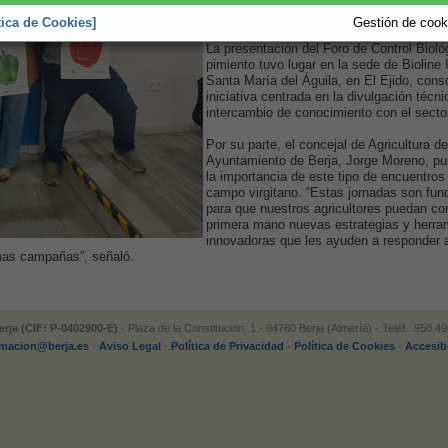
afrontar los nuevos desafíos en materia 
vegetal.
tica de Cookies]
Gestión de cooki
La presentación del Foro de Control Bioló
pimiento tuvo lugar en la sede de Bioline 
Santa María del Águila, en El Ejido, cons
iniciativa centrada en la divulgación técni
intercambio de conocimiento con el sector
Por su parte, el concejal de Agricultura de
Ayuntamiento de Berja, Jorge Moreno, pu
la importancia de este tipo de encuentros 
campo virgitano. “Estas jornadas son fu
para que nuestros agricultores puedan co
primera mano nuevas estrategias y herra
innovadoras que les ayuden a responder a
mas campañas”, señaló.
rja (CIF: P-0402900-E)
- Plaza de la Constitución, 1 - 04760 Berja (Almería) - Teléf.: 950.
rmacion@berja.es
-
Aviso Legal
-
Política de Privacidad
-
Política de Cookies
-
Accesib