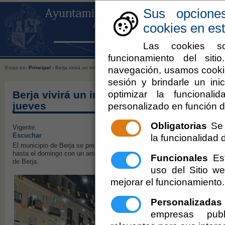
Sus opcione
cookies en est
Las cookies so
funcionamiento del sit
navegación, usamos cookie
Estas en:
Principal
› Berja vivirá un intenso fin de semana con sus Cruces de Mayo desde est
sesión y brindarle un inic
optimizar la funcionali
Berja vivirá un intenso fin de semana c
jueves
personalizado en función d
Obligatorias
Se 
Vigente.
Escuchar
la funcionalidad de
El municipio de Berja se prepara para vivir intensamente las tradiciona
hasta el domingo con un amplio programa de actividades organizadas por 
Funcionales
Est
de Berja.
uso del Sitio 
mejorar el funcionamiento.
Personalizadas
empresas publ