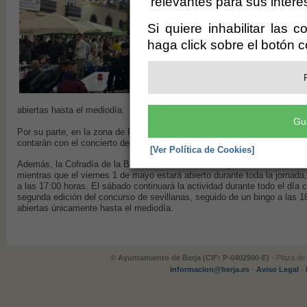
relevantes para sus intere
Si quiere inhabilitar las 
haga click sobre el botón 
abiertas hasta el mediodía.
Gu
Por su parte, en la zona de Fuente Toro, las Hermandades de la Buena M
contarán con el concierto de Rafa Fuentes el jueves 30 de abril a partir d
[Ver Política de Cookies]
Además, la Cofradía de la Borriquita ubicará su ambigú en la Plaza de la 
mientras que el viernes 1 de mayo estará abierto durante toda la jornada
a las 17:00 horas. El sábado continuará la actividad durante todo el día co
segunda edición del concurso de sevillanas, seguido de un bingo a las 
abiertas únicamente hasta el mediodía.
© Ayuntamiento de Berja (CIF: P-0402900-E)
- Plaza de 
informacion@berja.es
-
Aviso Legal
-