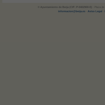
© Ayuntamiento de Berja (CIF: P-0402900-E)
- Plaza de 
informacion@berja.es
-
Aviso Legal
-