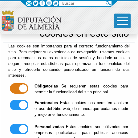
Buscar
×
Sus opciones en
relación al uso de
cookies en este sitio
Archivo Biblioteca
Las cookies son importantes para el correcto funcionamiento del
sitio. Para mejorar su experiencia de navegación, usamos cookies
para recordar sus datos de inicio de sesión y brindarle un inicio
seguro, recopilar estadísticas para optimizar la funcionalidad del
Menú Archivo Biblioteca
sitio y ofrecerle contenido personalizado en función de sus
intereses.
Inicio
-
Archivo Biblioteca
- Noticias
Escuchar
Obligatorias
Se requieren estas cookies para
permitir la funcionalidad del sitio principal.
HORARIO DE
ATENCIÓN AL
Funcionales
Estas cookies nos permiten analizar
PÚBLICO 2021
el uso del Sitio web, de manera que podamos medir
y mejorar el funcionamiento.
19/01/2021
Ver noticia
Personalizadas
Estas cookies son utilizadas por
Horario al público
empresas publicitarias para publicar anuncios