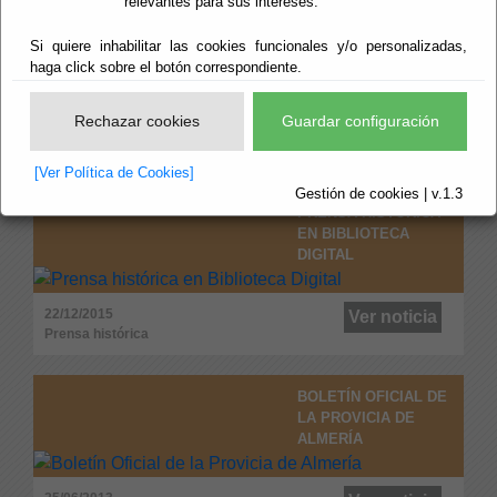
relevantes para sus intereses.
PRENSA HISTÓRICA
Si quiere inhabilitar las cookies funcionales y/o personalizadas,
EN BIBLIOTECA
haga click sobre el botón correspondiente.
DIGITAL
Rechazar cookies
Guardar configuración
16/08/2016
Ver noticia
Prensa histórica
[Ver Política de Cookies]
Gestión de cookies | v.1.3
PRENSA HISTÓRICA
EN BIBLIOTECA
DIGITAL
22/12/2015
Ver noticia
Prensa histórica
BOLETÍN OFICIAL DE
LA PROVICIA DE
ALMERÍA