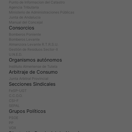
Punto de Informacion del Catastro
Agencia Tributaria
Ministerio de Administraciones Públicas
Junta de Andalucia
Manual del Concejal
Consorcios
Bomberos Poniente
Bomberos Levante
Almanzora Levante R.T.R.S.U.
Gestión de Residuos Sector-II
U.N.E.D.
Organismos autónomos
Instituto Almeriense de Tutela
Arbitraje de Consumo
Junta Arbitral Provincial
Secciones Sindicales
FeSP-UGT
C.C.O.O.
CSI-F
SEPAL
Grupos Políticos
PSOE
PP
VOX