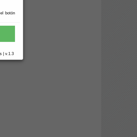
 el botón
 | v.1.3