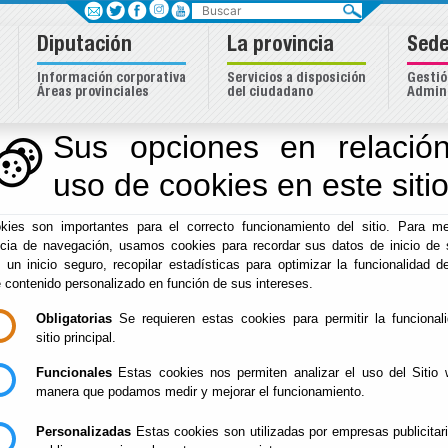
Buscar
Diputación
La provincia
Sede
Información corporativa
Servicios a disposición
Gestió
Áreas provinciales
del ciudadano
Admini
Sus opciones en relación
uso de cookies en este siti
Inicio
-
Fomento
- Página Principal PFEA
kies son importantes para el correcto funcionamiento del sitio. Para me
Página Principal P
ncia de navegación, usamos cookies para recordar sus datos de inicio de 
e un inicio seguro, recopilar estadísticas para optimizar la funcionalidad de
e contenido personalizado en función de sus intereses.
Obligatorias
Se requieren estas cookies para permitir la funcional
Relación de Planes de Fomento de Empleo A
sitio principal.
Obras PFEA 2013
Funcionales
Estas cookies nos permiten analizar el uso del Sitio 
manera que podamos medir y mejorar el funcionamiento.
Informe PFEA 2013
Obras PFEA 2014
Personalizadas
Estas cookies son utilizadas por empresas publicitar
Informe PFEA 2014