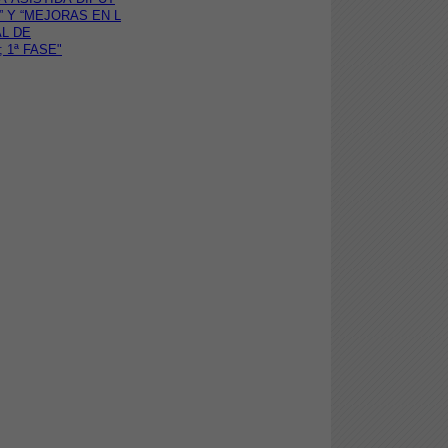
E” Y “MEJORAS EN L
AL DE
 1ª FASE"