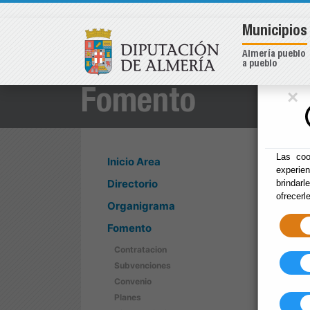
Municipios
Almería pueblo
a pueblo
×
Fomento
Las coo
Inicio Area
experie
Directorio
brindarl
ofrecerl
Organigrama
Fomento
Contratacion
Subvenciones
Convenio
Planes