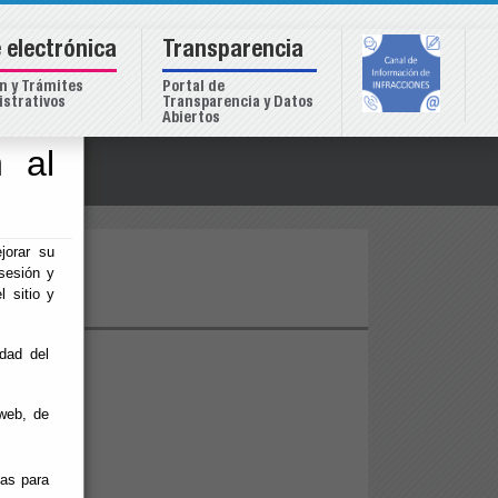
 electrónica
Transparencia
n y Trámites
Portal de
strativos
Transparencia y Datos
Abiertos
 al
o
jorar su
FEA
sesión y
l sitio y
idad del
grario:
web, de
ias para