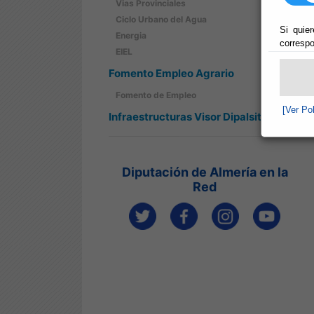
Vias Provinciales
Ciclo Urbano del Agua
Si quier
Energia
correspo
EIEL
Fomento Empleo Agrario
Fomento de Empleo
[Ver Po
Infraestructuras Visor Dipalsit
Diputación de Almería en la
Red