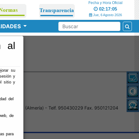
Fecha y Hora Oficial
02:17:05
Jue, 6 Agosto 2026
LIDADES
 al
o
jorar su
sesión y
l sitio y
idad del
 04800 Albox (Almería) - Telf. 950430229 Fax. 950121204
web, de
ias para