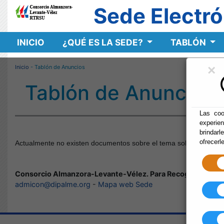
Sede Electró
INICIO
¿QUÉ ES LA SEDE?
TABLÓN
×
Inicio
- Tablón de Anuncios
Tablón de Anuncios
Las coo
experie
brindarl
ofrecerl
Actualmente no existen documentos sobre el tema solicitado. Disc
Consorcio Almanzora-Levante-Vélez. Para Recogida y Tra
admicon@dipalme.org
-
Mapa web Sede