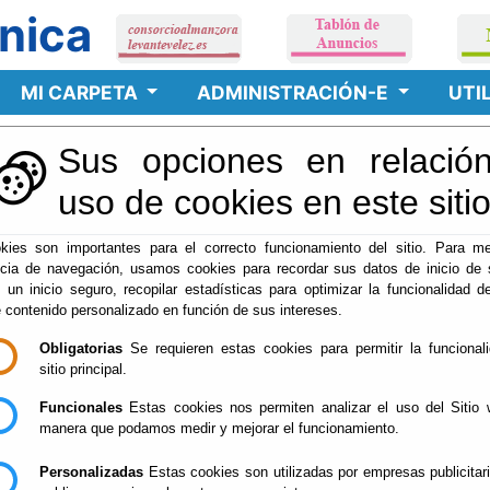
nica
MI CARPETA
ADMINISTRACIÓN-E
UTI
Sus opciones en relación
uso de cookies en este siti
kies son importantes para el correcto funcionamiento del sitio. Para me
ncia de navegación, usamos cookies para recordar sus datos de inicio de 
e un inicio seguro, recopilar estadísticas para optimizar la funcionalidad de
e contenido personalizado en función de sus intereses.
ulpen las molestias.
Obligatorias
Se requieren estas cookies para permitir la funcional
sitio principal.
tamiento de RSU (Cif: V04290094).
- Avda/ 28 de febrero, n.30,
Funcionales
Estas cookies nos permiten analizar el uso del Sitio 
manera que podamos medir y mejorar el funcionamiento.
Aviso Legal
Accesibilidad
Mapa web
Privacidad
Cookies
Contacto
Personalizadas
Estas cookies son utilizadas por empresas publicitar