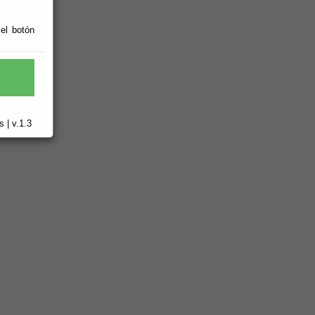
 el botón
 | v.1.3