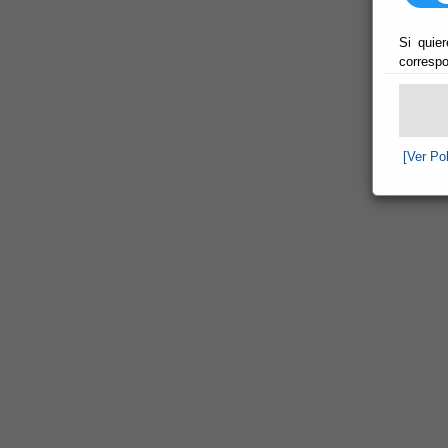
Si quier
correspo
[Ver Po