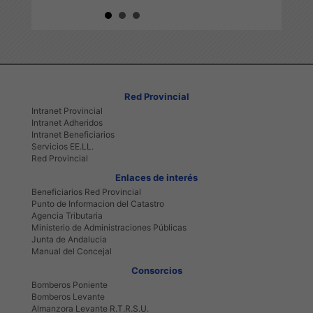
RUAS Y
TURÍSTICO DEPORTIVO
ACTIVA 2026
2026
Red Provincial
Intranet Provincial
Intranet Adheridos
Intranet Beneficiarios
Servicios EE.LL.
Red Provincial
Enlaces de interés
Beneficiarios Red Provincial
Punto de Informacion del Catastro
Agencia Tributaria
Ministerio de Administraciones Públicas
Junta de Andalucia
Manual del Concejal
Consorcios
Bomberos Poniente
Bomberos Levante
Almanzora Levante R.T.R.S.U.