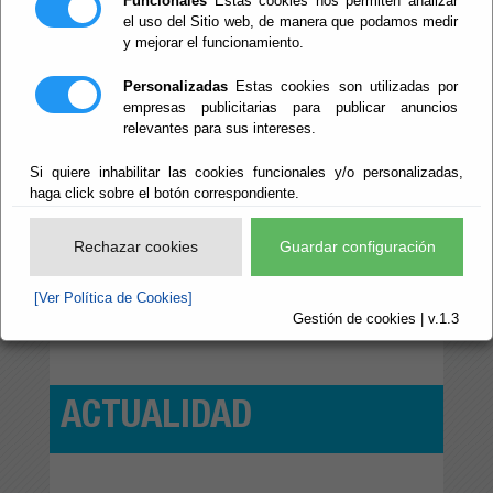
Funcionales
Estas cookies nos permiten analizar
el uso del Sitio web, de manera que podamos medir
y mejorar el funcionamiento.
Personalizadas
Estas cookies son utilizadas por
empresas publicitarias para publicar anuncios
relevantes para sus intereses.
3/08/2026
2/08/2026
Si quiere inhabilitar las cookies funcionales y/o personalizadas,
ará su
Yare Corcera y María Reyes se
Laujar acoge
haga click sobre el botón correspondiente.
s a las
proclaman vencedores de la
Timolina’ pa
n
Travesía de la Isla de San Juan de
y la salud m
los Terreros de ‘Almería Activa’
Rechazar cookies
Guardar configuración
[Ver Política de Cookies]
Ver noticia
Gestión de cookies | v.1.3
ACTUALIDAD