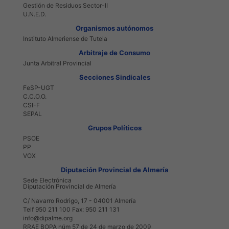
Gestión de Residuos Sector-II
U.N.E.D.
Organismos autónomos
Instituto Almeriense de Tutela
Arbitraje de Consumo
Junta Arbitral Provincial
Secciones Sindicales
FeSP-UGT
C.C.O.O.
CSI-F
SEPAL
Grupos Políticos
PSOE
PP
VOX
Diputación Provincial de Almería
Sede Electrónica
Diputación Provincial de Almería
C/ Navarro Rodrigo, 17 - 04001 Almería
Telf 950 211 100 Fax: 950 211 131
info@dipalme.org
RRAE BOPA núm 57 de 24 de marzo de 2009