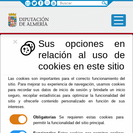
Buscar
×
Cultura, Cine e
Sus opciones en
relación al uso de
Identidad Almeriense
cookies en este sitio
Las cookies son importantes para el correcto funcionamiento del
Menú Cultura
sitio. Para mejorar su experiencia de navegación, usamos cookies
para recordar sus datos de inicio de sesión y brindarle un inicio
Inicio
-
Cultura y Cine
- FICAL 2023 - CICLO
seguro, recopilar estadísticas para optimizar la funcionalidad del
'ALMERÍA, TIERRA DE CORTOMETRAJES'
sitio y ofrecerle contenido personalizado en función de sus
intereses.
FICAL 2023 -
Obligatorias
Se requieren estas cookies para
permitir la funcionalidad del sitio principal.
CICLO 'ALMERÍA,