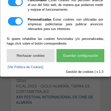
Funcionales
Estas cookies nos permiten analizar
TIERRA DE
el uso del Sitio web, de manera que podamos medir
y mejorar el funcionamiento.
CORTOMETRAJES'
Personalizadas
Estas cookies son utilizadas por
empresas publicitarias para publicar anuncios
relevantes para sus intereses.
Escuchar
Si quiere inhabilitar las cookies funcionales y/o personalizadas,
haga click sobre el botón correspondiente.
Rechazar cookies
Guardar configuración
[Ver Política de Cookies]
Gestión de cookies | v.1.3
13
Oct
FICAL 2023 - CICLO 'ALMERÍA, TIERRA DE
CORTOMETRAJES'
XXII FESTIVAL INTERNACIONAL DE CINE DE
ALMERÍA