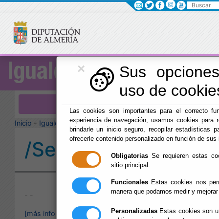
Buscar
×
Igualdad
Sus opciones
uso de cookies
Menú Igualdad
Las cookies son importantes para el correcto fun
experiencia de navegación, usamos cookies para r
Inicio
-
Igualdad
-
brindarle un inicio seguro, recopilar estadísticas p
ofrecerle contenido personalizado en función de sus 
/Servicios/cmsdipro
Obligatorias
Se requieren estas cook
sitio principal.
Publicado:
Funcionales
Estas cookies nos perm
manera que podamos medir y mejorar 
- -
Personalizadas
Estas cookies son uti
[más información]