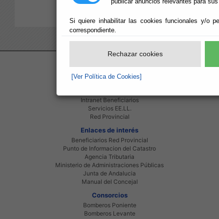
publicar anuncios relevantes para sus
Si quiere inhabilitar las cookies funcionales y/o p
correspondiente.
Rechazar cookies
Red Provincial
[Ver Política de Cookies]
Intranet Provincial
Intranet Adheridos
Intranet Beneficiarios
Servicios EE.LL.
Red Provincial
Enlaces de interés
Beneficiarios Red Provincial
Punto de Informacion del Catastro
Agencia Tributaria
Ministerio de Administraciones Públicas
Junta de Andalucia
Manual del Concejal
Consorcios
Bomberos Poniente
Bomberos Levante