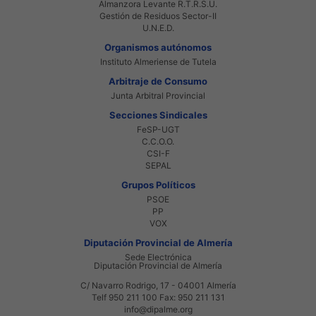
Almanzora Levante R.T.R.S.U.
Gestión de Residuos Sector-II
U.N.E.D.
Organismos autónomos
Instituto Almeriense de Tutela
Arbitraje de Consumo
Junta Arbitral Provincial
Secciones Sindicales
FeSP-UGT
C.C.O.O.
CSI-F
SEPAL
Grupos Políticos
PSOE
PP
VOX
Diputación Provincial de Almería
Sede Electrónica
Diputación Provincial de Almería
C/ Navarro Rodrigo, 17 - 04001 Almería
Telf 950 211 100 Fax: 950 211 131
info@dipalme.org