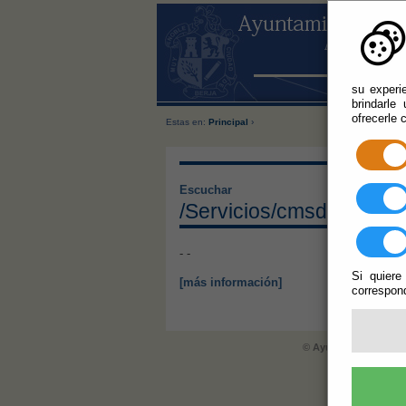
su experi
brindarle
ofrecerle 
Estas en:
Principal
›
Escuchar
/Servicios/cmsdipro/ind
- -
Si quiere
[más información]
correspond
© Ayuntamiento de Be
info