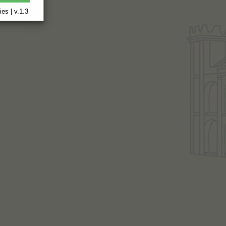
es | v.1.3