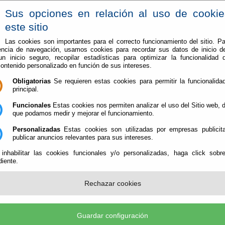
Sus opciones en relación al uso de cooki
este sitio
Las cookies son importantes para el correcto funcionamiento del sitio. Pa
encia de navegación, usamos cookies para recordar sus datos de inicio d
Vive en Berja
Conoce Berja
 un inicio seguro, recopilar estadísticas para optimizar la funcionalidad d
contenido personalizado en función de sus intereses.
Obligatorias
Se requieren estas cookies para permitir la funcionalidad
principal.
Funcionales
Estas cookies nos permiten analizar el uso del Sitio web,
que podamos medir y mejorar el funcionamiento.
ex.nsf/blank.png
Personalizadas
Estas cookies son utilizadas por empresas publicita
publicar anuncios relevantes para sus intereses.
 inhabilitar las cookies funcionales y/o personalizadas, haga click sobr
iente.
Rechazar cookies
rja (CIF: P-0402900-E)
- Plaza de la Constitución, 1 - 04760 Berja (Almería) - Teléf.: 950.
rmacion@berja.es
-
Aviso Legal
-
Política de Privacidad
-
Política de Cookies
-
Accesib
Guardar configuración