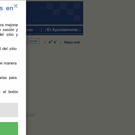
×
es en
ra mejorar
e sesión y
Servicios
El Ayuntamiento
el sitio y
+
-
|
A
A
|
Mapa web
 del sitio
Publicado:
 de manera
rias para
e el botón
490.007 Fax: 950.490.475
ilidad