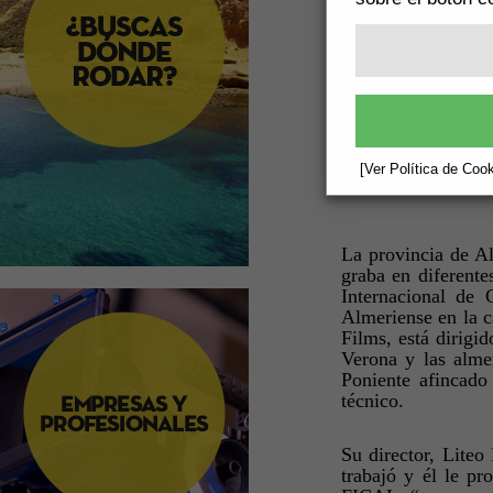
[Ver Política de Cook
La provincia de Al
graba en diferentes
Internacional de
Almeriense en la c
Films, está dirigi
Verona y las alme
Poniente afincado
técnico.
Su director, Lite
trabajó y él le p