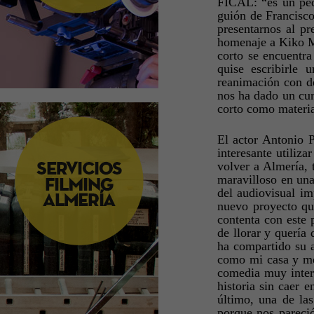
FICAL: “es un peq
guión de Francisc
presentarnos al p
homenaje a Kiko Me
corto se encuentr
quise escribirle
reanimación con de
nos ha dado un cur
corto como materi
El actor Antonio 
interesante utiliz
volver a Almería, 
maravilloso en una 
del audiovisual i
nuevo proyecto qu
contenta con este
de llorar y quería
ha compartido su 
como mi casa y me
comedia muy intere
historia sin caer 
último, una de la
porque nos pareci