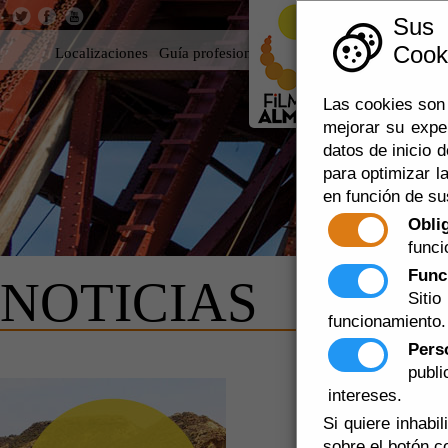
Sus
Cooki
Localizaciones
Guía profesional
Rodar en Almería
360
Las cookies son 
mejorar su expe
datos de inicio d
para optimizar la
en función de su
Obli
funci
Func
NOTICIAS
Siti
funcionamiento.
Pers
publ
RODAJE D
intereses.
CORTOMET
Si quiere inhabi
sobre el botón c