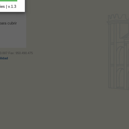
rras y
 se aplicará
es | v.1.3
ra eliminar
ara cubrir
490.007 Fax: 950.490.475
ilidad