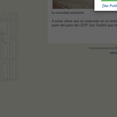
[Ver Polí
la suciedad existente.
A estas obras que se realizarán en el centr
parte del patio del CEIP San Tesifón que fa
© Ayuntamiento de Be
info