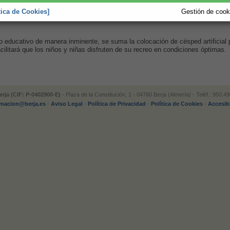
incluyendo eliminación de hierbas, raíces, depósitos de tie
especialmente las cazoletas y sumideros. Las zonas donde
tica de Cookies]
Gestión de cooki
la nueva impermeabilización se limpiarán en profundidad pa
o educativo de manera inminente, se suma la colocación de césped artificial p
cilitará que los niños y niñas disfruten de su recreo en condiciones óptimas.
rja (CIF: P-0402900-E)
- Plaza de la Constitución, 1 - 04760 Berja (Almería) - Teléf.: 950.
rmacion@berja.es
-
Aviso Legal
-
Política de Privacidad
-
Política de Cookies
-
Accesib