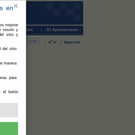
×
es en
ra mejorar
e sesión y
Servicios
El Ayuntamiento
el sitio y
+
-
|
A
A
|
Mapa web
 del sitio
bierta
 de manera
rias para
las obras de
e el botón
 cocina del
rán en
on lámina
 imprimación
a cubierta,