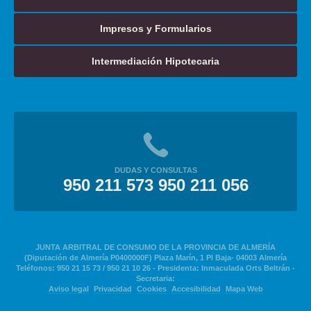
Impresos y Formularios
Intermediación Hipotecaria
DUDAS Y CONSULTAS
950 211 573 950 211 056
JUNTA ARBITRAL DE CONSUMO DE LA PROVINCIA DE ALMERÍA
(Diputación de Almería P0400000F) Plaza Marín, 1 Pl Baja- 04003 Almería
Teléfonos: 950 21 15 73 / 950 21 10 26 - Presidenta: Inmaculada Orts Beltrán -
Secretaria:
Aviso legal
Privacidad
Cookies
Accesibilidad
Mapa Web