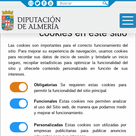
×
Sus opciones en
relación al uso de
cookies en este sitio
Drogodependencias
Las cookies son importantes para el correcto funcionamiento del
sitio. Para mejorar su experiencia de navegación, usamos cookies
para recordar sus datos de inicio de sesión y brindarle un inicio
seguro, recopilar estadísticas para optimizar la funcionalidad del
Menú Hacienda
sitio y ofrecerle contenido personalizado en función de sus
intereses.
Inicio
-
Drogodependencias
- FOLLETOS
Obligatorias
Se requieren estas cookies para
FOLLETOS
permitir la funcionalidad del sitio principal.
Funcionales
Estas cookies nos permiten analizar
el uso del Sitio web, de manera que podamos medir
y mejorar el funcionamiento.
Personalizadas
Estas cookies son utilizadas por
Información General SPDA
(español, inglés,
empresas publicitarias para publicar anuncios