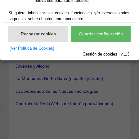
relevantes para sus intereses.
francés, rumano, árabe)
Si quiere inhabilitar las cookies funcionales y/o personalizadas,
Y ahora, ¿qué hago?. Cuando descubres que tu hijo
haga click sobre el botón correspondiente.
consume alguna droga. Información para padres y
madres
Rechazar cookies
Guardar configuración
Prevención en el Ámbito Familiar
[Ver Política de Cookies]
Programa de Hábitos de Vida Saludable
Gestión de cookies | v.1.3
Jóvenes y Alcohol
La Marihuana No Es Sana
(español y árabe)
Uso Adecuado de las Nuevas Tecnologías
Controla Tu Red (Web's de Interés para Jóvenes)