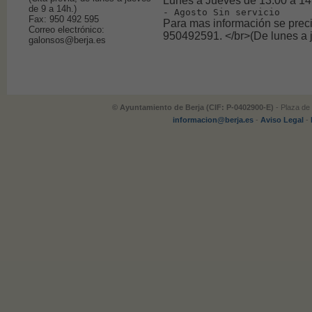
Lunes a Jueves de 13.00 a 14
de 9 a 14h.)
- Agosto Sin servicio
Fax: 950 492 595
Para mas información se precis
Correo electrónico:
950492591. </br>(De lunes a 
galonsos@berja.es
© Ayuntamiento de Berja (CIF: P-0402900-E)
- Plaza de 
informacion@berja.es
-
Aviso Legal
-