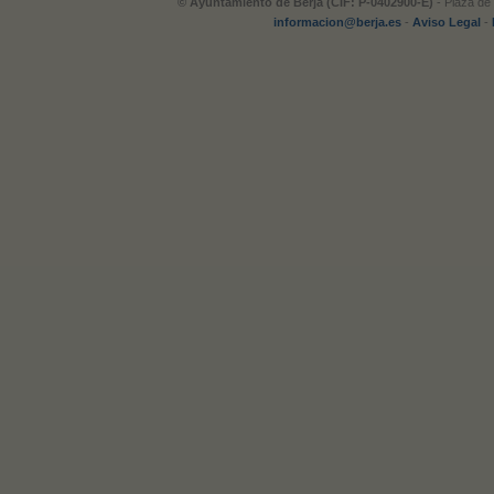
© Ayuntamiento de Berja (CIF: P-0402900-E)
- Plaza de 
informacion@berja.es
-
Aviso Legal
-