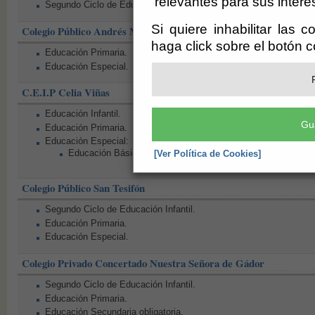
relevantes para sus intere
Segundo Ciclo de Educación Infantil.
Si quiere inhabilitar las 
Colegio Público Andrés Manjón
haga click sobre el botón 
Educación Primaria.
Educación Especial.
C.E.I.P Celia Viñas
Educación Infantil.
Gu
Educación Primaria.
Educación Especial:
Educación Básica Obligatoria para Alumnos con Necesidad
[Ver Política de Cookies]
Colegio Público San Tesifón
Segundo Ciclo de Educación Infantil.
Educación Primaria.
Educación Especial.
Colegio Privado Concertado Nuestra Señora de Gádor
Segundo Ciclo de Educación Infantil.
Educación Primaria.
Educación Secundaria obligatoria.