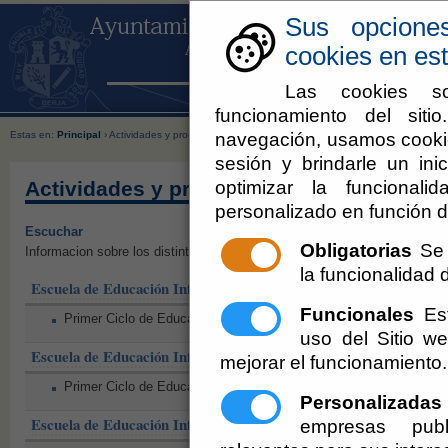
Sus opcione
cookies en est
Las cookies so
funcionamiento del sit
navegación, usamos cookie
Estas en:
Principal
› Actividades y programas educativos
sesión y brindarle un inic
optimizar la funcionali
Actividades y programas educativos
personalizado en función d
Escuchar
Obligatorias
Se 
Informacion sobre los distintos ciclos educativos que se imparten en los c
la funcionalidad de
Escuela de Educación Infantil Arco Iris
Funcionales
Est
Primer Ciclo de Educación Infantil.
uso del Sitio 
Escuela de Educación Infantil Pitufines
mejorar el funcionamiento.
Primer Ciclo de Educación Infantil.
Personalizadas
Escuela de Educación Infantil Barajas
empresas publ