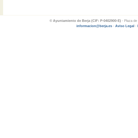
© Ayuntamiento de Berja (CIF: P-0402900-E)
- Plaza de 
informacion@berja.es
-
Aviso Legal
-