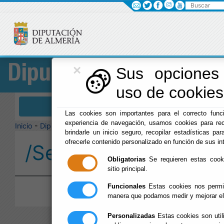
Buscar
×
Diputación
Sus opciones 
uso de cookies 
Menú Diputación
Las cookies son importantes para el correcto funci
experiencia de navegación, usamos cookies para rec
Inicio
-
Diputación
-
brindarle un inicio seguro, recopilar estadísticas par
ofrecerle contenido personalizado en función de sus in
/Servicios/cmsdipro/
Obligatorias
Se requieren estas cookie
sitio principal.
Funcionales
Estas cookies nos permit
manera que podamos medir y mejorar el
Personalizadas
Estas cookies son util