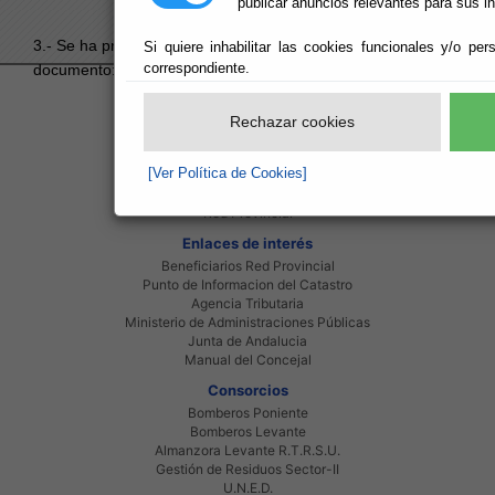
publicar anuncios relevantes para sus i
3.- Se ha producido un error al intentar acceder al
Si quiere inhabilitar las cookies funcionales y/o per
correspondiente.
documento:
76CDCD222DEA85EBC1258CFA003EBEA7
.
Red Provincial
Rechazar cookies
Intranet Provincial
Intranet Adheridos
[Ver Política de Cookies]
Intranet Beneficiarios
Servicios EE.LL.
Red Provincial
Enlaces de interés
Beneficiarios Red Provincial
Punto de Informacion del Catastro
Agencia Tributaria
Ministerio de Administraciones Públicas
Junta de Andalucia
Manual del Concejal
Consorcios
Bomberos Poniente
Bomberos Levante
Almanzora Levante R.T.R.S.U.
Gestión de Residuos Sector-II
U.N.E.D.