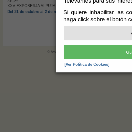
relevantes para sus intere
31
Oct
XXV EXPOBERJA ALPUJARRA
Si quiere inhabilitar las 
Del 31 de octubre al 2 de noviembre de 2025.
haga click sobre el botón 
PRÓXIMAMENTE MÁS 
© Ayuntamiento de Berja (CIF: P-0402900-E)
- Plaza de 
Gu
informacion@berja.es
-
Aviso Legal
-
[Ver Política de Cookies]