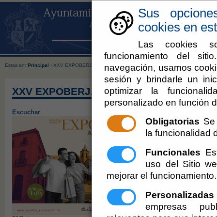
Sus opcione
cookies en est
Las cookies so
funcionamiento del sit
navegación, usamos cookie
Estas en:
Principal
› XXV EXPOBERJA ALPUJARRA
sesión y brindarle un inic
optimizar la funcionali
XXV EXPOBERJA ALPUJARRA
personalizado en función d
Escuchar
Obligatorias
Se 
la funcionalidad de
Funcionales
Est
uso del Sitio 
mejorar el funcionamiento.
Personalizadas
empresas publ