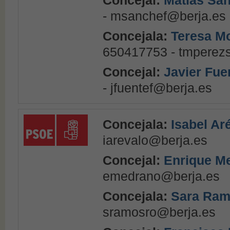
Concejal:
Matías Sá
- msanchef@berja.es
Concejala:
Teresa Mo
650417753 - tmperez
Concejal:
Javier Fue
- jfuentef@berja.es
Concejala:
Isabel Ar
iarevalo@berja.es
Concejal:
Enrique M
emedrano@berja.es
Concejala:
Sara Ram
sramosro@berja.es