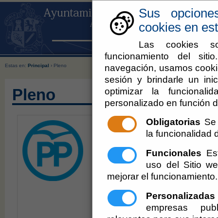
Sus opcione
cookies en est
Las cookies so
funcionamiento del sit
navegación, usamos cookie
Estas en:
Principal
› Pleno
sesión y brindarle un inic
optimizar la funcionali
Pleno
personalizado en función d
Obligatorias
Se 
Alcalde:
José Carlos
la funcionalidad de
jclupion@berja.es
Funcionales
Est
Concejala:
María Án
uso del Sitio 
mejorar el funcionamiento.
masansua@berja.es
Personalizadas
Concejala:
Yolanda 
empresas publ
- ycarmona@berja.es