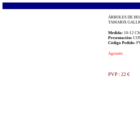
.
ÁRBOLES DE HO
TAMARIX GALLIC
Medida:
10-12 C
Presentación:
CO
Código Pedido:
P
.
Agotado
PVP : 22 €
.