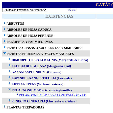
CATÁL
Buscar
EXISTENCIAS
ARBUSTOS
ÁRBOLES DE HOJA CADUCA
ÁRBOLES DE HOJA PERENNE
PALMERAS Y PALMIFORMES
PLANTAS CRASAS O SUCULENTAS Y SIMILARES
PLANTAS PERENNES, VIVACES Y ANUALES
DIMORPHOTECA ECKLONIS (Margarita del Cabo)
FELICIA BERGERANA (Margarita azul)
GAZANIA SPLENDENS (Gazania)
LAVANDULA ANGUSTIFOLIA (Lavanda)
LIPPIA REPENS (Verbena rastrera)
PELARGONIUM SP. (Geranio ó gitanilla)
PELARGONIUM SP. 15/20 CONTENEDOR - 1 €
SENECIO CINERARIA (Cineraria marítima)
PLANTAS TREPADORAS