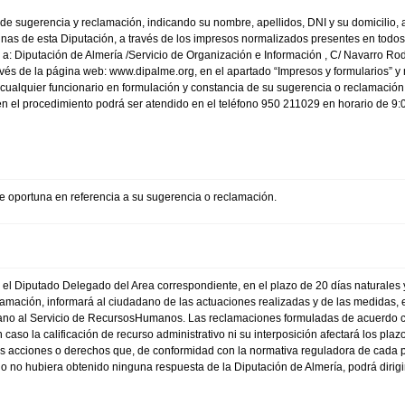
de sugerencia y reclamación, indicando su nombre, apellidos, DNI y su domicilio, a
inas de esta Diputación, a través de los impresos normalizados presentes en todos
do a: Diputación de Almería /Servicio de Organización e Información , C/ Navarro Ro
 través de la página web: www.dipalme.org, en el apartado “Impresos y formularios” 
ualquier funcionario en formulación y constancia de su sugerencia o reclamación,
en el procedimiento podrá ser atendido en el teléfono 950 211029 en horario de 9:0
e oportuna en referencia a su sugerencia o reclamación.
el Diputado Delegado del Area correspondiente, en el plazo de 20 días naturales 
amación, informará al ciudadano de las actuaciones realizadas y de las medidas, e
ano al Servicio de RecursosHumanos. Las reclamaciones formuladas de acuerdo c
caso la calificación de recurso administrativo ni su interposición afectará los pl
tes acciones o derechos que, de conformidad con la normativa reguladora de cada p
no no hubiera obtenido ninguna respuesta de la Diputación de Almería, podrá dirigi