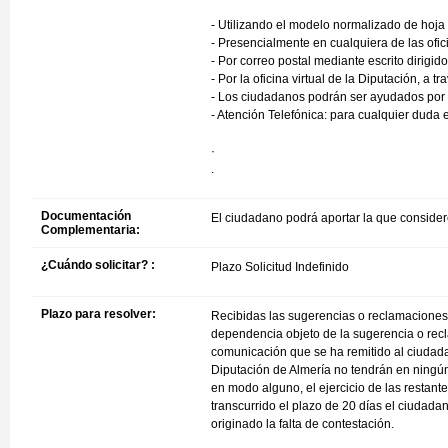
- Utilizando el modelo normalizado de hoja 
- Presencialmente en cualquiera de las ofic
- Por correo postal mediante escrito dirigi
- Por la oficina virtual de la Diputación, a
- Los ciudadanos podrán ser ayudados por c
- Atención Telefónica: para cualquier duda 
·
.
Documentación
El ciudadano podrá aportar la que consider
Complementaria:
¿Cuándo solicitar? :
Plazo Solicitud Indefinido
Plazo para resolver:
Recibidas las sugerencias o reclamaciones 
dependencia objeto de la sugerencia o recl
comunicación que se ha remitido al ciudad
Diputación de Almería no tendrán en ningún 
en modo alguno, el ejercicio de las restan
transcurrido el plazo de 20 días el ciudada
originado la falta de contestación.