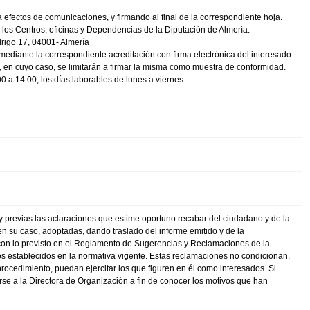
 efectos de comunicaciones, y firmando al final de la correspondiente hoja.
 los Centros, oficinas y Dependencias de la Diputación de Almería.
drigo 17, 04001- Almería
y mediante la correspondiente acreditación con firma electrónica del interesado.
 en cuyo caso, se limitarán a firmar la misma como muestra de conformidad.
0 a 14:00, los días laborables de lunes a viernes.
y previas las aclaraciones que estime oportuno recabar del ciudadano y de la
n su caso, adoptadas, dando traslado del informe emitido y de la
on lo previsto en el Reglamento de Sugerencias y Reclamaciones de la
azos establecidos en la normativa vigente. Estas reclamaciones no condicionan,
rocedimiento, puedan ejercitar los que figuren en él como interesados. Si
rse a la Directora de Organización a fin de conocer los motivos que han