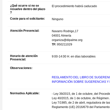
¿Qué ocurre si no se
El procedimiento habrá caducado
resuelve dentro del plazo
?
Coste para el solicitante:
Ninguno
Atención Presencial:
Navarro Rodrigo,17
04001 Almería
organiza@dipalme.org
TF:
950211029
Horario de atención
9:00-14:00 H. en días laborables
Presencial:
Observaciones:
REGLAMENTO DEL LIBRO DE SUGERENC
INFORMACIÓN SOBRE SUGERENCIAS Y 
Normativa Aplicable:
- Ley 39/2015, de 1 de octubre, del Proced
Ley 40/2015, de 1 de octubre, de Régimen J
Ley 7/1985, de 2 de abril, reguladora de l
Reglamento (UE) 2016/679 del Parlamento Eu