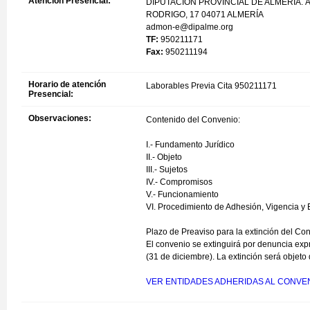
Atención Presencial:
DIPUTACIÓN PROVINCIAL DE ALMERÍA. Á
RODRIGO, 17 04071 ALMERÍA
admon-e@dipalme.org
TF:
950211171
Fax:
950211194
Horario de atención
Laborables Previa Cita 950211171
Presencial:
Observaciones:
Contenido del Convenio:
I.- Fundamento Jurídico
II.- Objeto
III.- Sujetos
IV.- Compromisos
V.- Funcionamiento
VI. Procedimiento de Adhesión, Vigencia y 
Plazo de Preaviso para la extinción del Co
El convenio se extinguirá por denuncia exp
(31 de diciembre). La extinción será objeto
VER ENTIDADES ADHERIDAS AL CONVE