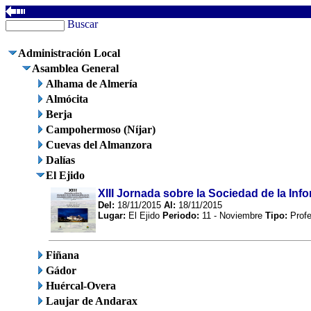
Buscar
Administración Local
Asamblea General
Alhama de Almería
Almócita
Berja
Campohermoso (Níjar)
Cuevas del Almanzora
Dalías
El Ejido
XIII Jornada sobre la Sociedad de la Inf
Del:
18/11/2015
Al:
18/11/2015
Lugar:
El Ejido
Periodo:
11 - Noviembre
Tipo:
Prof
Fiñana
Gádor
Huércal-Overa
Laujar de Andarax