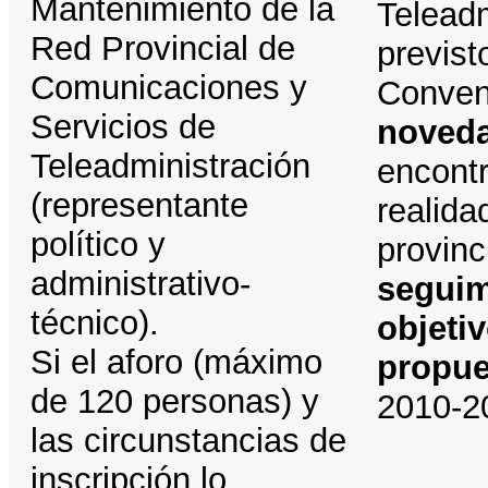
Mantenimiento de la
Teleadm
Red Provincial de
previst
Comunicaciones y
Conven
Servicios de
noveda
Teleadministración
encont
(representante
realida
político y
provinc
administrativo-
seguim
técnico).
objeti
Si el aforo (máximo
propue
de 120 personas) y
2010-2
las circunstancias de
inscripción lo