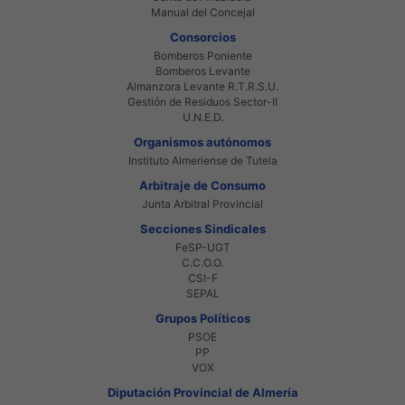
Manual del Concejal
Consorcios
Bomberos Poniente
Bomberos Levante
Almanzora Levante R.T.R.S.U.
Gestión de Residuos Sector-II
U.N.E.D.
Organismos autónomos
Instituto Almeriense de Tutela
Arbitraje de Consumo
Junta Arbitral Provincial
Secciones Sindicales
FeSP-UGT
C.C.O.O.
CSI-F
SEPAL
Grupos Políticos
PSOE
PP
VOX
Diputación Provincial de Almería