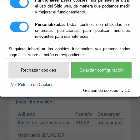
Funcionales
Estas cookies nos permiten analizar
el uso del Sitio web, de manera que podamos medir
Publicado:
17/10/2025
y mejorar el funcionamiento.
Diputación Provincial de Almería
Modificado:
28/10/2025
Modificado:
06/11/2025
Personalizadas
Estas cookies son utilizadas por
Modificado:
11/12/2025
empresas publicitarias para publicar anuncios
Asistencia a Municipios, Personal
Modificado:
12/01/2026
relevantes para sus intereses.
y R. Interior
Modificado:
15/01/2026
Si quiere inhabilitar las cookies funcionales y/o personalizadas,
Modificado:
09/02/2026
haga click sobre el botón correspondiente.
Modificado:
12/02/2026
Recursos Humanos
Modificado:
18/03/2026
Modificado:
27/03/2026
Rechazar cookies
Guardar configuración
Empleo Público - Empleo Temporal -
Modificado:
10/04/2026
PELUQUERO/A
[Ver Política de Cookies]
CONVOCATORIA DE LISTA DE ESPERA DE
Gestión de cookies | v.1.3
PELUQUERO/A
[más información]
Adjunto
Tamaño
Descargar
Bases de la convocatoria
311 KB
[descargar]
Modificado: 28/10/2025