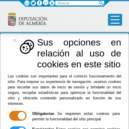
Buscar
×
Diputación
Sus opciones en
relación al uso de
Menú Diputación
cookies en este sitio
Inicio
-
Diputación
- CONVOCATORIA LISTA DE ESPERA
Las cookies son importantes para el correcto funcionamiento del
DE PELUQUERO/A
sitio. Para mejorar su experiencia de navegación, usamos cookies
para recordar sus datos de inicio de sesión y brindarle un inicio
CONVOCATORIA
seguro, recopilar estadísticas para optimizar la funcionalidad del
sitio y ofrecerle contenido personalizado en función de sus
LISTA DE ESPERA
intereses.
Obligatorias
Se requieren estas cookies para
DE PELUQUERO/A
permitir la funcionalidad del sitio principal.