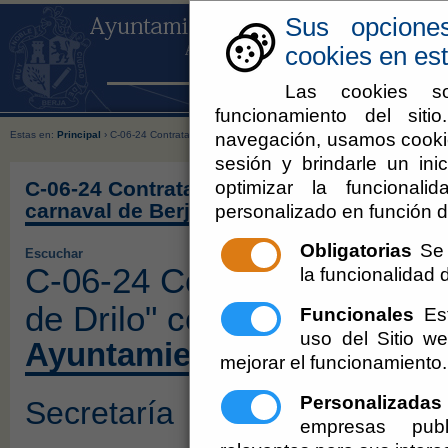
Sus opcione
cookies en est
Las cookies so
funcionamiento del sit
navegación, usamos cookie
Estas en:
Principal
› C-06-24 Contratación del pasacalles "La Pandilla de Drilo" con motivo de
sesión y brindarle un inic
optimizar la funcionali
C-06-24 Contratación del pasacalles "La P
carnaval de Berja 2024.
personalizado en función d
Obligatorias
Se 
Escuchar
C-06-24 Contratación del p
la funcionalidad de
de Drilo" con motivo del ca
Funcionales
Est
uso del Sitio 
Ayuntamiento de Berja
mejorar el funcionamiento.
Personalizadas
Secretaría
empresas publ