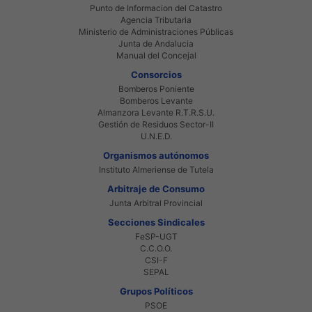
Punto de Informacion del Catastro
Agencia Tributaria
Ministerio de Administraciones Públicas
Junta de Andalucia
Manual del Concejal
Consorcios
Bomberos Poniente
Bomberos Levante
Almanzora Levante R.T.R.S.U.
Gestión de Residuos Sector-II
U.N.E.D.
Organismos autónomos
Instituto Almeriense de Tutela
Arbitraje de Consumo
Junta Arbitral Provincial
Secciones Sindicales
FeSP-UGT
C.C.O.O.
CSI-F
SEPAL
Grupos Políticos
PSOE