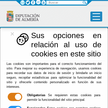
Buscar
×
Diputación
Sus opciones en
relación al uso de
Menú Diputación
cookies en este sitio
Inicio
-
Diputación
- COMPOSICIÓN MESAS DE
Las cookies son importantes para el correcto funcionamiento del
CONTRATACIÓN
sitio. Para mejorar su experiencia de navegación, usamos cookies
para recordar sus datos de inicio de sesión y brindarle un inicio
COMPOSICIÓN
seguro, recopilar estadísticas para optimizar la funcionalidad del
sitio y ofrecerle contenido personalizado en función de sus
MESAS DE
intereses.
Obligatorias
Se requieren estas cookies para
CONTRATACIÓN
permitir la funcionalidad del sitio principal.