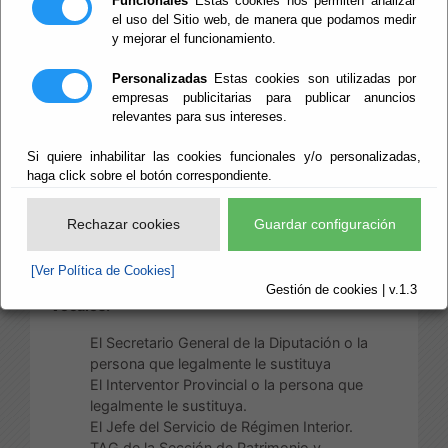
Funcionales
Estas cookies nos permiten analizar
el uso del Sitio web, de manera que podamos medir
y mejorar el funcionamiento.
Escuchar
MESA DE CONTRATACIÓN DE BIENES Y
Personalizadas
Estas cookies son utilizadas por
SERVICIOS:
empresas publicitarias para publicar anuncios
relevantes para sus intereses.
(Salvo que en el Pliego que rija la licitación se
establezca otra composición)
Si quiere inhabilitar las cookies funcionales y/o personalizadas,
haga click sobre el botón correspondiente.
Presidente
:
Rechazar cookies
Guardar configuración
El Diputado Delegado del Área de Personal y
Régimen Interior o persona que legalmente le
sustituya
[Ver Política de Cookies]
Gestión de cookies | v.1.3
Vocales:
El Secretario General de la Diputación o la
persona que legalmente le sustituya
El Interventor Provincial o la persona que
legalmente le sustituya.
El Jefe del Servicio de Régimen Interior.
TAG de la Sección de Patrimonio y