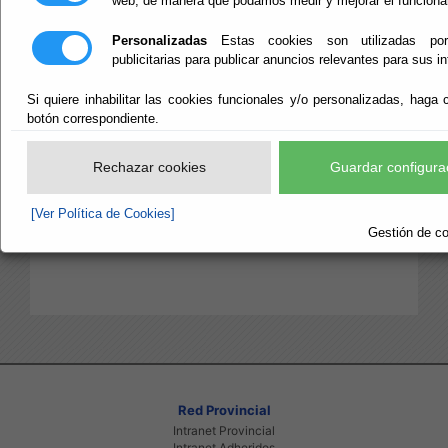
web, de manera que podamos medir y mejorar el funciona
Personalizadas
Estas cookies son utilizadas po
publicitarias para publicar anuncios relevantes para sus i
Si quiere inhabilitar las cookies funcionales y/o personalizadas, haga c
botón correspondiente.
Rechazar cookies
Guardar configura
[Ver Política de Cookies]
Gestión de co
Red Provincial
Intranet Provincial
Intranet Adheridos