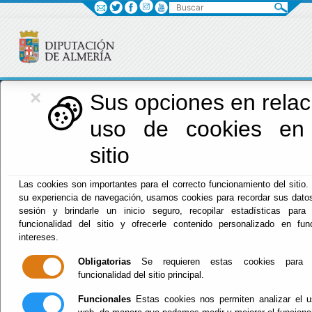
Buscar
×
Diputación
Sus opciones en relac
uso de cookies en
Menú Diputación
sitio
Inicio
-
Diputación
- ESTADISTICAS Y MEMORIAS
Las cookies son importantes para el correcto funcionamiento del sitio.
su experiencia de navegación, usamos cookies para recordar sus datos
ESTADISTICAS Y
sesión y brindarle un inicio seguro, recopilar estadísticas para 
funcionalidad del sitio y ofrecerle contenido personalizado en fu
MEMORIAS
intereses.
Obligatorias
Se requieren estas cookies para p
funcionalidad del sitio principal.
Funcionales
Estas cookies nos permiten analizar el u
Escuchar