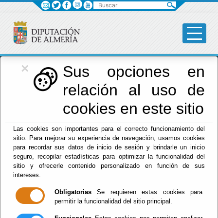
Buscar
×
Diputación
Sus opciones en
relación al uso de
Menú Diputación
cookies en este sitio
Inicio
-
Diputación
- Sugerencias y Reclamaciones
Las cookies son importantes para el correcto funcionamiento del
sitio. Para mejorar su experiencia de navegación, usamos cookies
Sugerencias y
para recordar sus datos de inicio de sesión y brindarle un inicio
seguro, recopilar estadísticas para optimizar la funcionalidad del
Reclamaciones
sitio y ofrecerle contenido personalizado en función de sus
intereses.
Obligatorias
Se requieren estas cookies para
permitir la funcionalidad del sitio principal.
Escuchar