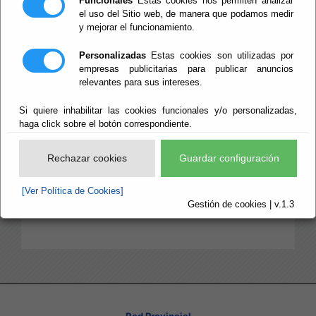
Funcionales
Estas cookies nos permiten analizar
Sugerencias y Reclamaciones:
el uso del Sitio web, de manera que podamos medir
y mejorar el funcionamiento.
​-
Tramite de Hoja de Sugerencias y
Personalizadas
Estas cookies son utilizadas por
Reclamaciones:
empresas publicitarias para publicar anuncios
Información del Tramite
relevantes para sus intereses.
Impreso para solicitud
Si quiere inhabilitar las cookies funcionales y/o personalizadas,
-
Información y datos:
haga click sobre el botón correspondiente.
Estadística
s
Rechazar cookies
Guardar configuración
- Solicitudes de Información Pública
[Ver Política de Cookies]
Contestaciones y Resoluciones
Gestión de cookies | v.1.3
Red Provincial