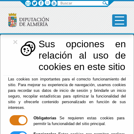
Buscar
×
Diputación
Sus opciones en
relación al uso de
Menú Diputación
cookies en este sitio
Inicio
-
Diputación
- FICAL 2025- Inscripciones del
Las cookies son importantes para el correcto funcionamiento del
Certamen Nacional de Largometrajes 'Ópera Prima'
sitio. Para mejorar su experiencia de navegación, usamos cookies
para recordar sus datos de inicio de sesión y brindarle un inicio
FICAL 2025-
seguro, recopilar estadísticas para optimizar la funcionalidad del
sitio y ofrecerle contenido personalizado en función de sus
Inscripciones del
intereses.
Obligatorias
Se requieren estas cookies para
Certamen
permitir la funcionalidad del sitio principal.