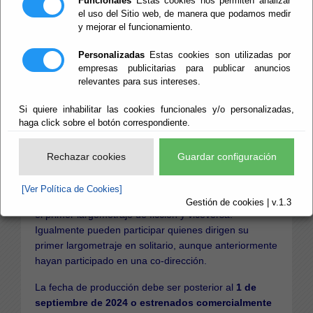
Funcionales
Estas cookies nos permiten analizar
Nacional de
el uso del Sitio web, de manera que podamos medir
y mejorar el funcionamiento.
Largometrajes
Personalizadas
Estas cookies son utilizadas por
empresas publicitarias para publicar anuncios
'Ópera Prima'
relevantes para sus intereses.
Si quiere inhabilitar las cookies funcionales y/o personalizadas,
haga click sobre el botón correspondiente.
Para el Certamen Nacional de Largometrajes ‘Ópera
Prima’, se admitirán a concurso todos aquellos
Rechazar cookies
Guardar configuración
largometrajes de nacionalidad española que
constituyan el primer trabajo de dirección. El primer
[Ver Política de Cookies]
trabajo en documental, no excluye la participación con
Gestión de cookies | v.1.3
el primer largometraje de ficción y viceversa.
Igualmente pueden participar quienes dirigen su
primer largometraje en solitario, aunque anteriormente
hayan participado en una co-dirección.
La fecha de producción debe ser posterior al
1 de
septiembre de 2024 o estrenados comercialmente