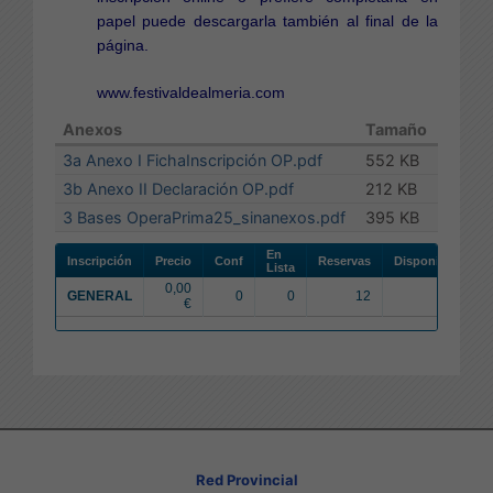
papel puede descargarla también al final de la
página.
www.festivaldealmeria.com
Anexos
Tamaño
3a Anexo I FichaInscripción OP.pdf
552 KB
3b Anexo II Declaración OP.pdf
212 KB
3 Bases OperaPrima25_sinanexos.pdf
395 KB
En
Inscripción
Precio
Conf
Reservas
Disponibles
Lista
0,00
GENERAL
0
0
12
977
€
Red Provincial