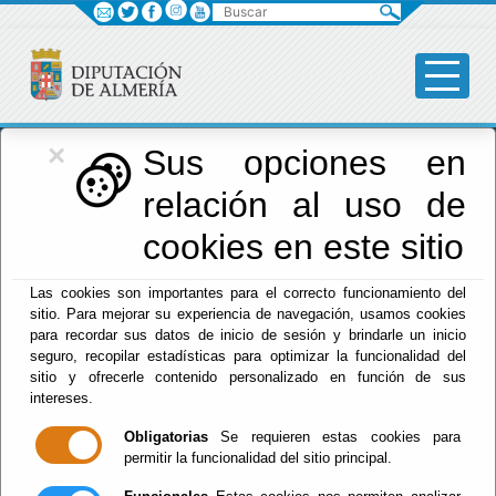
Buscar
×
Diputación
Sus opciones en
relación al uso de
Menú Diputación
cookies en este sitio
Inicio
-
Diputación
- Casa Museo La Canana
Las cookies son importantes para el correcto funcionamiento del
sitio. Para mejorar su experiencia de navegación, usamos cookies
Casa Museo La
para recordar sus datos de inicio de sesión y brindarle un inicio
seguro, recopilar estadísticas para optimizar la funcionalidad del
Canana
sitio y ofrecerle contenido personalizado en función de sus
intereses.
Obligatorias
Se requieren estas cookies para
permitir la funcionalidad del sitio principal.
La casa recibe el nombre de una de las personas