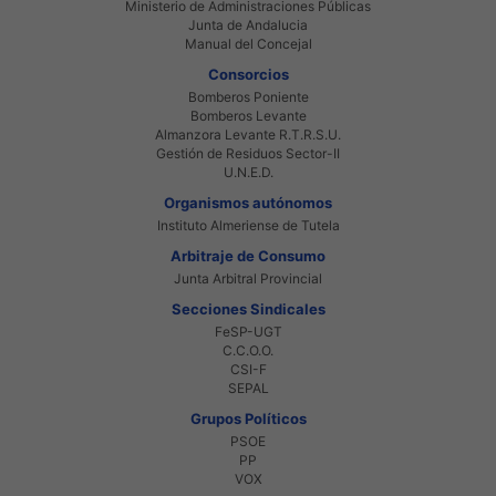
Ministerio de Administraciones Públicas
Junta de Andalucia
Manual del Concejal
Consorcios
Bomberos Poniente
Bomberos Levante
Almanzora Levante R.T.R.S.U.
Gestión de Residuos Sector-II
U.N.E.D.
Organismos autónomos
Instituto Almeriense de Tutela
Arbitraje de Consumo
Junta Arbitral Provincial
Secciones Sindicales
FeSP-UGT
C.C.O.O.
CSI-F
SEPAL
Grupos Políticos
PSOE
PP
VOX