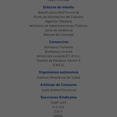
Enlaces de interés
Beneficiarios Red Provincial
Punto de Informacion del Catastro
Agencia Tributaria
Ministerio de Administraciones Públicas
Junta de Andalucia
Manual del Concejal
Consorcios
Bomberos Poniente
Bomberos Levante
Almanzora Levante R.T.R.S.U.
Gestión de Residuos Sector-II
U.N.E.D.
Organismos autónomos
Instituto Almeriense de Tutela
Arbitraje de Consumo
Junta Arbitral Provincial
Secciones Sindicales
FeSP-UGT
C.C.O.O.
CSI-F
SEPAL