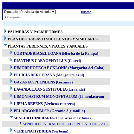
Buscar
..
7
Categorias
PALMERAS Y PALMIFORMES
PLANTAS CRASAS O SUCULENTAS Y SIMILARES
PLANTAS PERENNES, VIVACES Y ANUALES
CORTADERIA SELLOANA (Hierba de la Pampa)
DIANTHUS CARYOPHYLLUS (Clavel)
DIMORPHOTECA ECKLONIS (Margarita del Cabo)
FELICIA BERGERANA (Margarita azul)
GAZANIA SPLENDENS (Gazania)
LAVANDULA ANGUSTIFOLIA (Lavanda)
LIMONIASTRUM MONOPETALUM (Limoniastrum
LIPPIA REPENS (Verbena rastrera)
PELARGONIUM SP. (Geranio ó gitanilla)
SENECIO CINERARIA (Cineraria marítima)
SENECIO CINERARIA 20/30 CONTENEDOR - 2 € -
VERBENA HYBRIDA (Verbena)