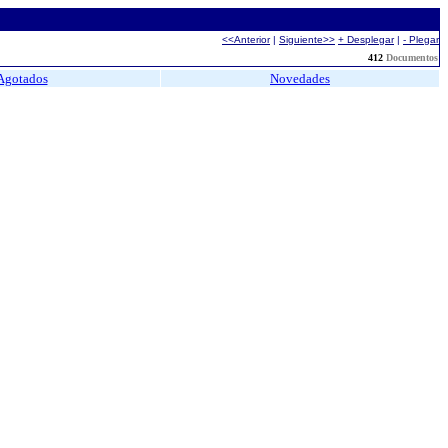
<<Anterior
|
Siguiente>>
+ Desplegar
|
- Plegar
412
Documentos
Agotados
Novedades